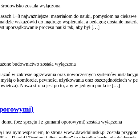
i środowisko
została wyłączona
 klasach 1–8 najważniejsze: materiałom do nauki, pomysłom na ciekawe
ajdzie wskazówki do mądrego wspierania, a pedagog dostanie materiał
jest uporządkowanie procesu nauki tak, aby był […]
żone budownictwo
została wyłączona
związań w zakresie ogrzewania oraz nowoczesnych systemów instalacy
z myślą o komforcie, pewności użytkowania oraz oszczędnościach w per
owietrza). Nasza strona jest po to, aby w jednym punkcie […]
oporowymi)
 domu (bez sprzętu i z gumami oporowymi)
została wyłączona
iową i realnym wsparciem, to strona www.dawidulinski.pl została przygo
ła – Dawid | Treningi i dieta online” to nie tylko hasło, ale deklaracj