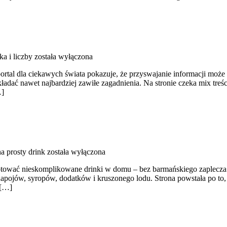
a i liczby
została wyłączona
portal dla ciekawych świata pokazuje, że przyswajanie informacji może
ładać nawet najbardziej zawiłe zagadnienia. Na stronie czeka mix treśc
…]
a prosty drink
została wyłączona
ygotować nieskomplikowane drinki w domu – bez barmańskiego zaplecza
i: napojów, syropów, dodatków i kruszonego lodu. Strona powstała po 
 […]