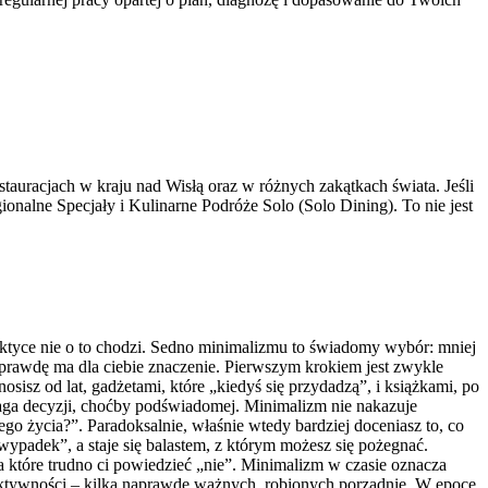
auracjach w kraju nad Wisłą oraz w różnych zakątkach świata. Jeśli
gionalne Specjały i Kulinarne Podróże Solo (Solo Dining). To nie jest
raktyce nie o to chodzi. Sedno minimalizmu to świadomy wybór: mniej
prawdę ma dla ciebie znaczenie. Pierwszym krokiem jest zwykle
osisz od lat, gadżetami, które „kiedyś się przydadzą”, i książkami, po
wymaga decyzji, choćby podświadomej. Minimalizm nie nakazuje
go życia?”. Paradoksalnie, właśnie wtedy bardziej doceniasz to, co
 wypadek”, a staje się balastem, z którym możesz się pożegnać.
a które trudno ci powiedzieć „nie”. Minimalizm w czasie oznacza
 aktywności – kilka naprawdę ważnych, robionych porządnie. W epoce