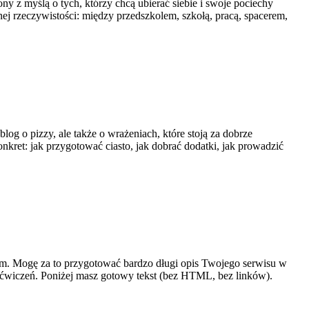
 z myślą o tych, którzy chcą ubierać siebie i swoje pociechy
anej rzeczywistości: między przedszkolem, szkołą, pracą, spacerem,
og o pizzy, ale także o wrażeniach, które stoją za dobrze
kret: jak przygotować ciasto, jak dobrać dodatki, jak prowadzić
ym. Mogę za to przygotować bardzo długi opis Twojego serwisu w
ch ćwiczeń. Poniżej masz gotowy tekst (bez HTML, bez linków).