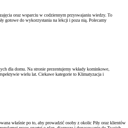
 zajęcia oraz wsparciu w codziennym przyswajaniu wiedzy. To
y gotowe do wykorzystania na lekcji i poza nią. Polecamy
jnych dla domu. Na stronie prezentujemy wkłady kominkowe,
spektywie wielu lat. Ciekawe kategorie to Klimatyzacja i
towana właśnie po to, aby prowadzić osoby z okolic Piły oraz klientów
a regularnej pracy opartej o plan, diagnozę i dopasowanie do Twoich