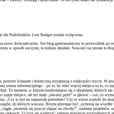
je dla Podróżników Low Budget
została wyłączona
na nowe doświadczenia. Ten blog gastronomiczny to przewodnik po rest
eniu w sposób soczysty, to trafiasz idealnie. Nowości na stronie to Re
i, pustymi ścianami i drastyczną rezygnacją z większości rzeczy. W p
 szumu informacyjnego – po to, by mieć więcej miejsca na to, co na
flad. To moment, w którym konfrontujesz się z ubraniami, których nie n
tylko zajęte miejsce, ale też mały „otwarty pętel” w głowie – coś, co 
ia: „Czy to jest mi naprawdę potrzebne? Czy to wnosi wartość do moje
, książki, do których wracasz. Reszta przestaje być „ochroną na wszelki
 ciągłe „możemy się jeszcze złapać na chwilę?”, nadmiar projektów, n
mią ciekawie. Uczysz się wybierać: zamiast dziesięciu rozgrzebanych