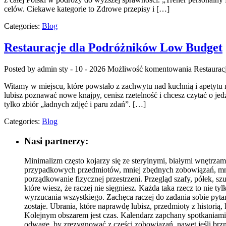
celów. Ciekawe kategorie to Zdrowe przepisy i […]
Categories:
Blog
Restauracje dla Podróżników Low Budget
Posted by admin
sty - 10 - 2026
Możliwość komentowania
Restaurac
Witamy w miejscu, które powstało z zachwytu nad kuchnią i apetytu 
lubisz poznawać nowe knajpy, cenisz rzetelność i chcesz czytać o jedz
tylko zbiór „ładnych zdjęć i paru zdań”. […]
Categories:
Blog
Nasi partnerzy:
Minimalizm często kojarzy się ze sterylnymi, białymi wnętrzam
przypadkowych przedmiotów, mniej zbędnych zobowiązań, mniej
porządkowanie fizycznej przestrzeni. Przegląd szafy, półek, szu
które wiesz, że raczej nie sięgniesz. Każda taka rzecz to nie 
wyrzucania wszystkiego. Zachęca raczej do zadania sobie pytan
zostaje. Ubrania, które naprawdę lubisz, przedmioty z historią
Kolejnym obszarem jest czas. Kalendarz zapchany spotkaniami,
odwagę, by zrezygnować z części zobowiązań, nawet jeśli brz