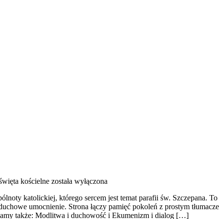
 święta kościelne
została wyłączona
lnoty katolickiej, którego sercem jest temat parafii św. Szczepana. T
duchowe umocnienie. Strona łączy pamięć pokoleń z prostym tłumaczen
lecamy także: Modlitwa i duchowość i Ekumenizm i dialog […]