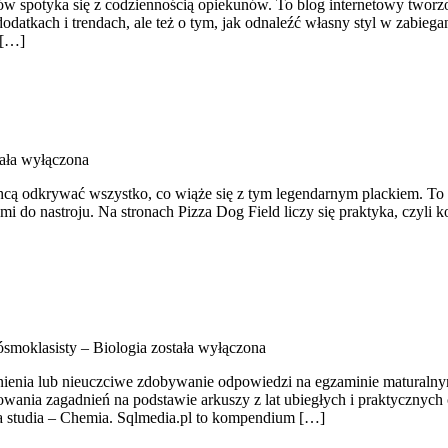
spotyka się z codziennością opiekunów. To blog internetowy tworzony
dodatkach i trendach, ale też o tym, jak odnaleźć własny styl w zabieg
 […]
ała wyłączona
hcą odkrywać wszystko, co wiąże się z tym legendarnym plackiem. To bl
o nastroju. Na stronach Pizza Dog Field liczy się praktyka, czyli kon
smoklasisty – Biologia
została wyłączona
wnienia lub nieuczciwe zdobywanie odpowiedzi na egzaminie maturaln
ypowania zagadnień na podstawie arkuszy z lat ubiegłych i praktyczny
a studia – Chemia. Sqlmedia.pl to kompendium […]