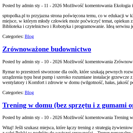
Posted by admin
sty - 11 - 2026
Możliwość komentowania
Ekologia 
sptopolka.pl to przyjazna strona poświęcona temu, co w edukacji w
miejsce, w którym młody człowiek może poćwiczyć temat, opiekun zn
Biblioteka i czytelnictwo i Robotyka i programowanie. Ideą serwisu 
Categories:
Blog
Zrównoważone budownictwo
Posted by admin
sty - 10 - 2026
Możliwość komentowania
Zrównowa
Rymar to przestrzeń stworzone dla osób, które szukają pewnych ro
urządzenia typu heat pump i szeroko rozumiane instalacje grzewcze 
wentylatory i Komfort i zdrowie w domu (wilgotność, hałas, jakość p
Categories:
Blog
Trening w domu (bez sprzętu i z gumami 
Posted by admin
sty - 10 - 2026
Możliwość komentowania
Trening w
Witaj! Jeśli szukasz miejsca, które łączy trening z strategią żywien
z całej Polski w podróży do wyższej sprawności. „Trener personalny Pi