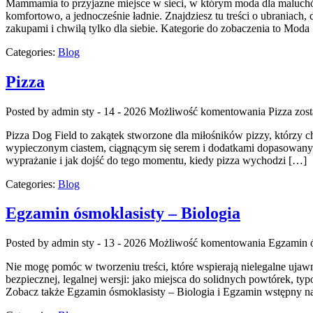
Mammamia to przyjazne miejsce w sieci, w którym moda dla maluchów 
komfortowo, a jednocześnie ładnie. Znajdziesz tu treści o ubraniach, 
zakupami i chwilą tylko dla siebie. Kategorie do zobaczenia to Moda
Categories:
Blog
Pizza
Posted by admin
sty - 14 - 2026
Możliwość komentowania
Pizza
zost
Pizza Dog Field to zakątek stworzone dla miłośników pizzy, którzy c
wypieczonym ciastem, ciągnącym się serem i dodatkami dopasowanymi d
wyprażanie i jak dojść do tego momentu, kiedy pizza wychodzi […]
Categories:
Blog
Egzamin ósmoklasisty – Biologia
Posted by admin
sty - 13 - 2026
Możliwość komentowania
Egzamin ó
Nie mogę pomóc w tworzeniu treści, które wspierają nielegalne uja
bezpiecznej, legalnej wersji: jako miejsca do solidnych powtórek, t
Zobacz także Egzamin ósmoklasisty – Biologia i Egzamin wstępny n