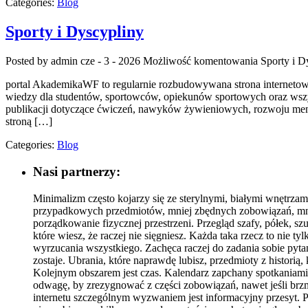
Categories:
Blog
Sporty i Dyscypliny
Posted by admin
cze - 3 - 2026
Możliwość komentowania
Sporty i D
portal AkademikaWF to regularnie rozbudowywana strona internetowa,
wiedzy dla studentów, sportowców, opiekunów sportowych oraz wszy
publikacji dotyczące ćwiczeń, nawyków żywieniowych, rozwoju ment
stroną […]
Categories:
Blog
Nasi partnerzy:
Minimalizm często kojarzy się ze sterylnymi, białymi wnętrzam
przypadkowych przedmiotów, mniej zbędnych zobowiązań, mniej
porządkowanie fizycznej przestrzeni. Przegląd szafy, półek, szu
które wiesz, że raczej nie sięgniesz. Każda taka rzecz to nie 
wyrzucania wszystkiego. Zachęca raczej do zadania sobie pytan
zostaje. Ubrania, które naprawdę lubisz, przedmioty z historią
Kolejnym obszarem jest czas. Kalendarz zapchany spotkaniami,
odwagę, by zrezygnować z części zobowiązań, nawet jeśli brz
internetu szczególnym wyzwaniem jest informacyjny przesyt. Po