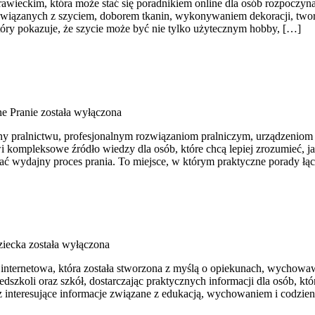
rawieckim, która może stać się poradnikiem online dla osób rozpoczynają
ach związanych z szyciem, doborem tkanin, wykonywaniem dekoracji, t
tóry pokazuje, że szycie może być nie tylko użytecznym hobby, […]
e Pranie
została wyłączona
cony pralnictwu, profesjonalnym rozwiązaniom pralniczym, urządzenio
ompleksowe źródło wiedzy dla osób, które chcą lepiej zrozumieć, jak d
ać wydajny proces prania. To miejsce, w którym praktyczne porady łącz
iecka
została wyłączona
na internetowa, która została stworzona z myślą o opiekunach, wycho
dszkoli oraz szkół, dostarczając praktycznych informacji dla osób, k
az interesujące informacje związane z edukacją, wychowaniem i codzi