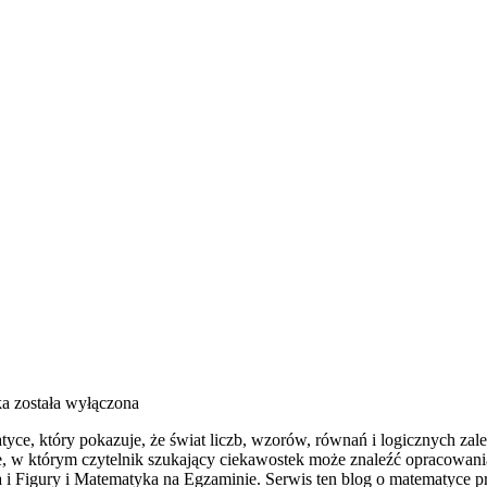
ka
została wyłączona
e, który pokazuje, że świat liczb, wzorów, równań i logicznych zależ
ce, w którym czytelnik szukający ciekawostek może znaleźć opracowan
 Figury i Matematyka na Egzaminie. Serwis ten blog o matematyce p