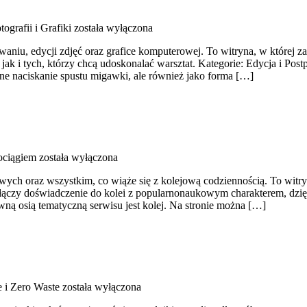
tografii i Grafiki
została wyłączona
u, edycji zdjęć oraz grafice komputerowej. To witryna, w której zai
, jak i tych, którzy chcą udoskonalać warsztat. Kategorie: Edycja i P
zne naciskanie spustu migawki, ale również jako forma […]
ociągiem
została wyłączona
wych oraz wszystkim, co wiąże się z kolejową codziennością. To witryn
na łączy doświadczenie do kolei z popularnonaukowym charakterem, d
wną osią tematyczną serwisu jest kolej. Na stronie można […]
 i Zero Waste
została wyłączona