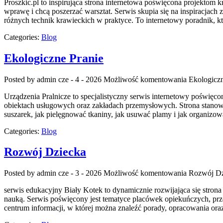
Proszkic.pl to inspirująca strona internetowa poświęcona projektom k
wprawę i chcą poszerzać warsztat. Serwis skupia się na inspiracj
różnych technik krawieckich w praktyce. To internetowy poradnik, k
Categories:
Blog
Ekologiczne Pranie
Posted by admin
cze - 4 - 2026
Możliwość komentowania
Ekologiczn
Urządzenia Pralnicze to specjalistyczny serwis internetowy poświę
obiektach usługowych oraz zakładach przemysłowych. Strona stanowi k
suszarek, jak pielęgnować tkaniny, jak usuwać plamy i jak organizow
Categories:
Blog
Rozwój Dziecka
Posted by admin
cze - 3 - 2026
Możliwość komentowania
Rozwój Dz
serwis edukacyjny Biały Kotek to dynamicznie rozwijająca się stro
nauką. Serwis poświęcony jest tematyce placówek opiekuńczych, prze
centrum informacji, w której można znaleźć porady, opracowania or