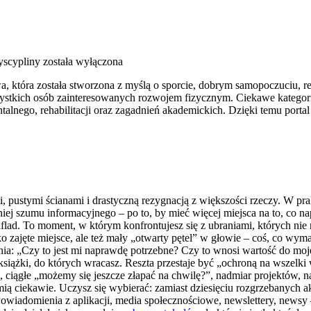
yscypliny
została wyłączona
 która została stworzona z myślą o sporcie, dobrym samopoczuciu, reh
stkich osób zainteresowanych rozwojem fizycznym. Ciekawe kategorie
alnego, rehabilitacji oraz zagadnień akademickich. Dzięki temu por
i, pustymi ścianami i drastyczną rezygnacją z większości rzeczy. W p
 szumu informacyjnego – po to, by mieć więcej miejsca na to, co na
flad. To moment, w którym konfrontujesz się z ubraniami, których nie n
tylko zajęte miejsce, ale też mały „otwarty pętel” w głowie – coś, co 
ia: „Czy to jest mi naprawdę potrzebne? Czy to wnosi wartość do moje
, książki, do których wracasz. Reszta przestaje być „ochroną na wszelki
 ciągłe „możemy się jeszcze złapać na chwilę?”, nadmiar projektów, n
mią ciekawie. Uczysz się wybierać: zamiast dziesięciu rozgrzebanych
wiadomienia z aplikacji, media społecznościowe, newslettery, newsy –