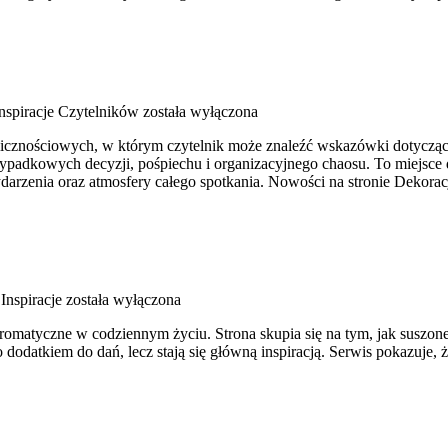
 Inspiracje Czytelników
została wyłączona
olicznościowych, w którym czytelnik może znaleźć wskazówki dotycząc
ypadkowych decyzji, pośpiechu i organizacyjnego chaosu. To miejsce d
darzenia oraz atmosfery całego spotkania. Nowości na stronie Dekoracj
nspiracje
została wyłączona
y aromatyczne w codziennym życiu. Strona skupia się na tym, jak suszo
 dodatkiem do dań, lecz stają się główną inspiracją. Serwis pokazuje