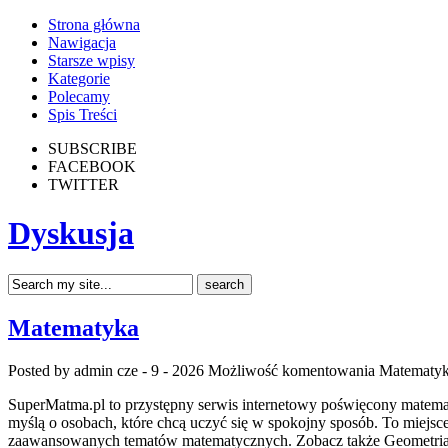
Strona główna
Nawigacja
Starsze wpisy
Kategorie
Polecamy
Spis Treści
SUBSCRIBE
FACEBOOK
TWITTER
Dyskusja
Matematyka
Posted by admin
cze - 9 - 2026
Możliwość komentowania
Matematy
SuperMatma.pl to przystępny serwis internetowy poświęcony matematyc
myślą o osobach, które chcą uczyć się w spokojny sposób. To miejs
zaawansowanych tematów matematycznych. Zobacz także Geometria i