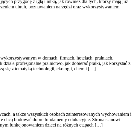
cych przygodę z igłą i nitką, jak również dla tych, którzy mają już
worzeniem ubrań, poznawaniem narzędzi oraz wykorzystywaniem
m wykorzystywanym w domach, firmach, hotelach, pralniach,
ziała profesjonalne pralnictwo, jak dobierać pralki, jak korzystać z
ą się z tematyką technologii, ekologii, chemii […]
wawcach, a także wszystkich osobach zainteresowanych wychowaniem i
tóre chcą budować dobre fundamenty edukacyjne. Strona stanowi
ennym funkcjonowaniem dzieci na różnych etapach […]