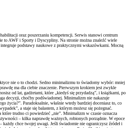
abilitacji oraz poszerzaniu kompetencji. Serwis stanowi centrum
 to AWF i Sporty i Dyscypliny. Na stronie można znaleźć wiele
tal integruje podstawy naukowe z praktycznymi wskazówkami. Mocną
raktyce nie o to chodzi. Sedno minimalizmu to świadomy wybór: mniej
prawdę ma dla ciebie znaczenie. Pierwszym krokiem jest zwykle
osisz od lat, gadżetami, które „kiedyś się przydadzą”, i książkami, po
wymaga decyzji, choćby podświadomej. Minimalizm nie nakazuje
go życia?”. Paradoksalnie, właśnie wtedy bardziej doceniasz to, co
 wypadek”, a staje się balastem, z którym możesz się pożegnać.
a które trudno ci powiedzieć „nie”. Minimalizm w czasie oznacza
 aktywności – kilka naprawdę ważnych, robionych porządnie. W epoce
 każdy chce twojej uwagi. Jeśli świadomie nie ograniczysz źródeł i